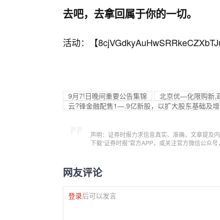
去吧，去拿回属于你的一切。
活动：【
8cjVGdkyAuHwSRRkeCZXbTJ
9月7!日晚间重要公告集锦
北京优—化限购新,
云?锋金融配售1—.9亿新股，以扩大股东基础及
声明：证券时报力求信息真实、准确，文章提及内
下载“证券时报”官方APP，或关注官方微信公众
网友评论
登录
后可以发言