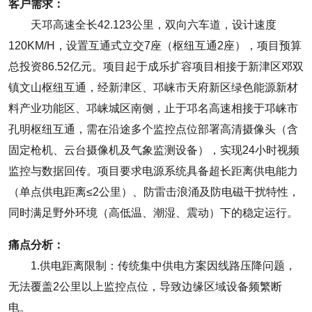
客户需求：
天邛高速全长42.123公里，双向六车道，设计速度
120KM/H，设置互通式立交7座（枢纽互通2座），项目预算
总投资86.52亿元。项目起于成乐扩容项目相接于新津区邓双
镇文山枢纽互通，经新津区、邛崃市天府新区绿色能源新材
料产业功能区、邛崃城区南侧，止于邛名高速相接于邛崃市
孔明枢纽互通，需在沿途多个监控点位部署高清摄像头（含
固定枪机、云台摄像机及气象监测设备），实现24小时视频
监控与数据回传。项目要求电源系统具备超长距离供电能力
（单点供电距离≤2公里）、防雷击浪涌及防电磁干扰特性，
同时满足野外环境（高低温、潮湿、震动）下的稳定运行。
痛点分析：
1.供电距离限制：传统集中供电方案因线路压降问题，
无法覆盖2公里以上监控点位，导致边缘区域设备频繁断
电。