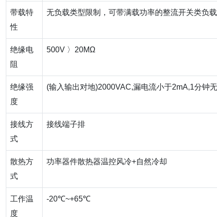
带载特
无负载类型限制，可带满载功率的整流开关类负载
性
绝缘电
500V 〉20MΩ
阻
绝缘强
(输入输出对地)2000VAC,漏电流小于2mA,1分钟
度
接线方
接线端子排
式
散热方
功率器件散热器温控风冷+自然冷却
式
工作温
-20℃~+65℃
度